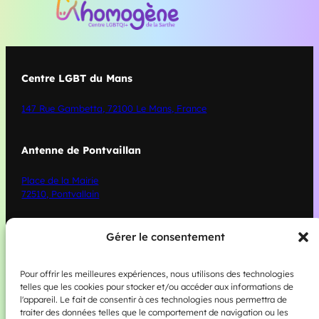
Centre LGBT du Mans
147 Rue Gambetta, 72100 Le Mans, France
Antenne de Pontvaillan
Place de la Mairie
72510, Pontvallain
L’asso
Gérer le consentement
L’asso
ciation
Pour offrir les meilleures expériences, nous utilisons des technologies
Nos actions
telles que les cookies pour stocker et/ou accéder aux informations de
l'appareil. Le fait de consentir à ces technologies nous permettra de
Nous contacter
traiter des données telles que le comportement de navigation ou les