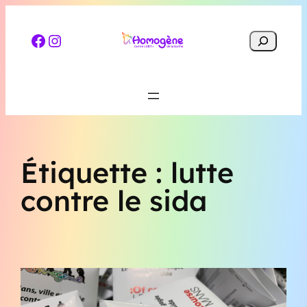
Aller
au
facebook.com/LGBT72.le.Mans
@homogene.lgbt
Search
contenu
Étiquette :
lutte
contre le sida