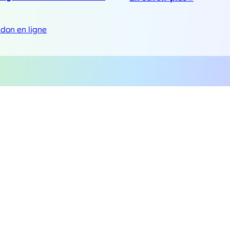
 don en ligne
asso
Legal
L’asso
ciation
Politique de confidentialité
Nos actions
Déclaration de cookies
Nous contacter