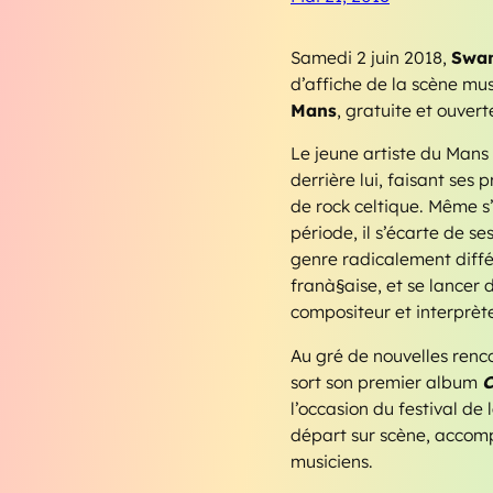
Samedi 2 juin 2018,
Swan
d’affiche de la scène mu
Mans
, gratuite et ouvert
Le jeune artiste du Mans
derrière lui, faisant ses
de rock celtique. Même s
période, il s’écarte de s
genre radicalement diffé
franà§aise, et se lancer 
compositeur et interprèt
Au gré de nouvelles renco
sort son premier album
C
l’occasion du festival de
départ sur scène, accom
musiciens.