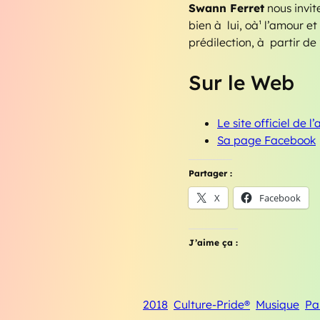
Swann Ferret
nous invit
bien à lui, oà¹ l’amour e
prédilection, à partir d
Sur le Web
Le site officiel de l’
Sa page Facebook
Partager :
X
Facebook
J’aime ça :
2018
Culture-Pride®
Musique
Pa