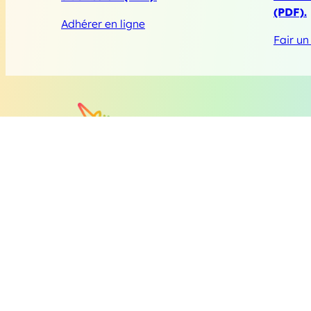
(PDF).
Adhérer en ligne
Fair un
Centre LGBT du Mans
L’
147 Rue Gambetta, 72100 Le Mans, France
Antenne de Pontvaillan