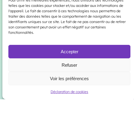
Pour offrir les meilleures expériences, nous utilisons des technologies
telles que les cookies pour stocker et/ou accéder aux informations de
l'appareil. Le fait de consentir à ces technologies nous permettra de
Acheter un drapeau pour
Tout le monde peut être
traiter des données telles que le comportement de navigation ou les
soutenir les projets de
bénévole ! Que vous
identifiants uniques sur ce site. Le fait de ne pas consentir ou de retirer
l’association est un moyen
souhaitiez participer à la
son consentement peut avoir un effet négatif sur certaines
simple et efficace de
construction de meubles, à
fonctionnalités.
montrer son soutien envers
l’organisation de la fierté, ou
l’égalités des droits et la
à l’intervention au mileu
lutte contre les
scolaire, nous apprécions
Accepter
discriminations.
votre aide.
Refuser
Visiter la boutique >
En savoir plus >
Voir les préférences
Déclaration de cookies
Centre LGBT du Mans