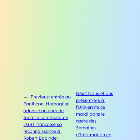
Next:
Nous étions
←
Previous:
entrée au
présent-e-s à
Panthéon, Homogène
l’Université ce
adresse au nom de
mardi dans le
toute la communauté
cadre des
LGBT francaise sa
Semaines
reconnaissance à
d’Information en
Robert Badinder