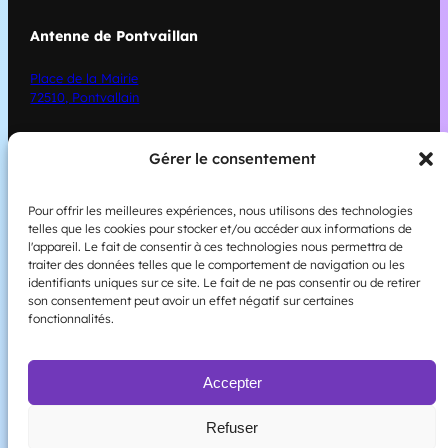
Antenne de Pontvaillan
Place de la Mairie
72510, Pontvallain
L’asso
Gérer le consentement
L’asso
ciation
Pour offrir les meilleures expériences, nous utilisons des technologies
Nos actions
telles que les cookies pour stocker et/ou accéder aux informations de
l'appareil. Le fait de consentir à ces technologies nous permettra de
Nous contacter
traiter des données telles que le comportement de navigation ou les
identifiants uniques sur ce site. Le fait de ne pas consentir ou de retirer
son consentement peut avoir un effet négatif sur certaines
Legal
fonctionnalités.
Politique de confidentialité
Accepter
Déclaration de cookies
Refuser
Reseaux Sociaux