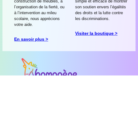
construction de meubles, à
simple et efficace de montrer
l’organisation de la fierté, ou
son soutien envers l’égalités
à l’intervention au mileu
des droits et la lutte contre
scolaire, nous apprécions
les discriminations.
votre aide.
Visiter la boutique >
En savoir plus >
Centre LGBT du Mans
147 Rue Gambetta, 72100 Le Mans, France
Antenne de Pontvaillan