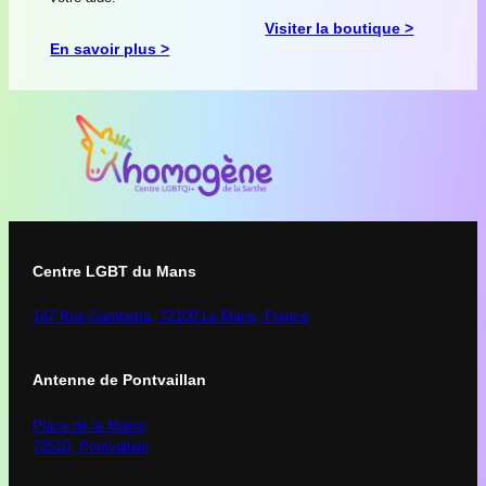
Visiter la boutique >
En savoir plus >
Centre LGBT du Mans
147 Rue Gambetta, 72100 Le Mans, France
Antenne de Pontvaillan
Place de la Mairie
72510, Pontvallain